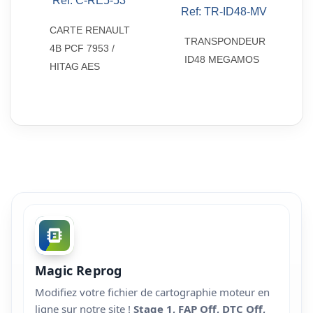
Ref: C-RE5-53

Aperçu rapide
Ref: TR-ID48-MV

Aperçu rapide
CARTE RENAULT
TRANSPONDEUR
4B PCF 7953 /
ID48 MEGAMOS
HITAG AES
Magic Reprog
Modifiez votre fichier de cartographie moteur en
ligne sur notre site !
Stage 1, FAP Off, DTC Off,