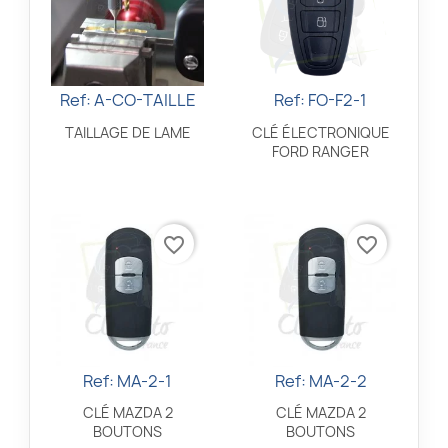
Ref: A-CO-TAILLE
Ref: FO-F2-1
Aperçu rapide
Aperçu rapide


TAILLAGE DE LAME
CLÉ ÉLECTRONIQUE
FORD RANGER
favorite_border
favorite_border
Ref: MA-2-1
Ref: MA-2-2
Aperçu rapide
Aperçu rapide


CLÉ MAZDA 2
CLÉ MAZDA 2
BOUTONS
BOUTONS