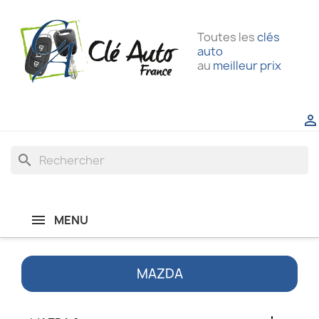
Toutes les
clés
auto
au
meilleur prix

search
MENU
MAZDA