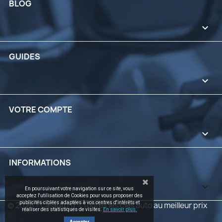
BLOG

GUIDES

VOTRE COMPTE

INFORMATIONS
keyboard_arrow_down
En poursuivant votre navigation sur ce site, vous
acceptez l'utilisation de Cookies pour vous proposer des
publicités ciblées adaptées à vos centres d'intérêts et
© 2026 - Cleauto.fr - Toutes les clés auto au meilleur prix
réaliser des statistiques de visites.
En savoir plus.