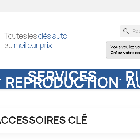
search
Toutes les
clés auto
au
meilleur prix
SERVICES
P
REPRODUCTION
A
ACCESSOIRES CLÉ