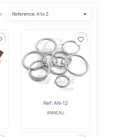

r :
Reference, A to Z
border
favorite_border
Ref: AN-12
Aperçu rapide

ANNEAU