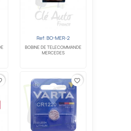
Ref: BO-MER-2
Aperçu rapide

DE
BOBINE DE TELECOMMANDE
MERCEDES
border
favorite_border