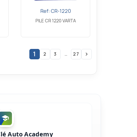
Ref: CR-1220
Aperçu rapide

PILE CR 1220 VARTA
1
2
3
…
27

Clé Auto Academy