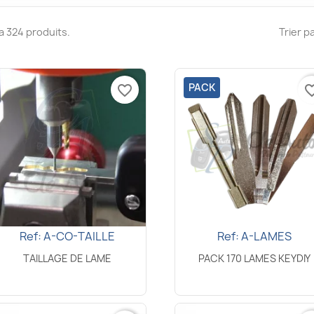
y a 324 produits.
Trier pa
PACK
favorite_border
favorite_
Ref: A-CO-TAILLE
Ref: A-LAMES
Aperçu rapide
Aperçu rapide


TAILLAGE DE LAME
PACK 170 LAMES KEYDIY