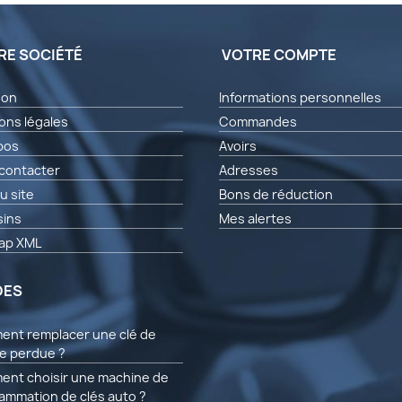
RE SOCIÉTÉ
VOTRE COMPTE
son
Informations personnelles
ons légales
Commandes
pos
Avoirs
contacter
Adresses
u site
Bons de réduction
ins
Mes alertes
ap XML
DES
nt remplacer une clé de
re perdue ?
nt choisir une machine de
ammation de clés auto ?