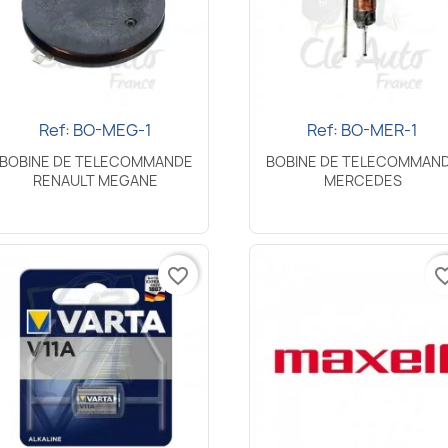
Ref: BO-MEG-1
Ref: BO-MER-1
Aperçu rapide
Aperçu rapide


BOBINE DE TELECOMMANDE
BOBINE DE TELECOMMAN
RENAULT MEGANE
MERCEDES
favorite_border
favorite_