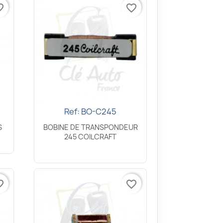
border
favorite_border
Ref: BO-C245
Aperçu rapide

S
BOBINE DE TRANSPONDEUR
245 COILCRAFT
border
favorite_border