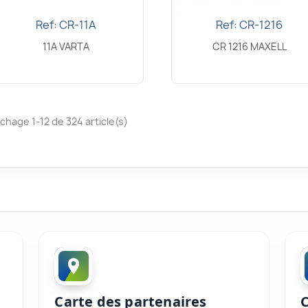
Ref: CR-11A
Ref: CR-1216
Aperçu rapide
Aperçu rapide


11A VARTA
CR 1216 MAXELL
ichage 1-12 de 324 article(s)
Carte des partenaires