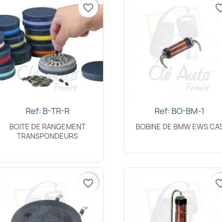
favorite_border
favorite_
Ref: B-TR-R
Ref: BO-BM-1
Aperçu rapide
Aperçu rapide


+5
BOITE DE RANGEMENT
BOBINE DE BMW EWS CA
TRANSPONDEURS
favorite_border
favorite_