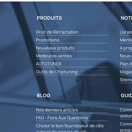
PRODUITS
NOT
Droit de Rétractation
Livrai
Promotions
Menti
Nouveaux produits
A pro
Meilleures ventes
Nous 
AUTOTUNER
Plan d
Outils de Chiptuning
Magas
Sitem
BLOG
GUI
Nos derniers articles
Comme
voitu
FAQ - Foire Aux Questions
Comme
Choisir le bon fournisseur de clés
progr
auto et de coques de clé