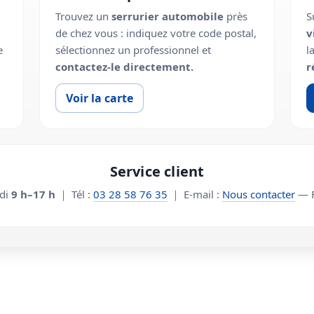
Trouvez un
serrurier automobile
près
S
de chez vous : indiquez votre code postal,
v
e
sélectionnez un professionnel et
l
contactez-le directement.
r
Voir la carte
Service client
edi
9 h–17 h
｜ Tél :
03 28 58 76 35
｜ E-mail :
Nous contacter
— F