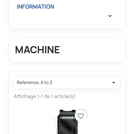
INFORMATION

MACHINE

Reference, A to Z
Affichage 1-1 de 1 article(s)
favorite_border