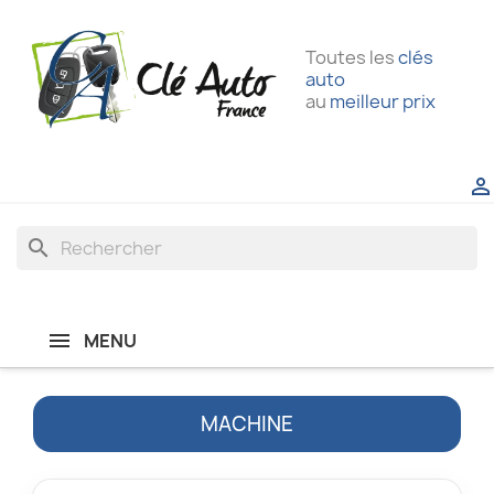
Toutes les
clés
auto
au
meilleur prix

search
MENU
MACHINE