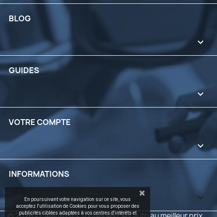
BLOG

GUIDES

VOTRE COMPTE

INFORMATIONS
keyboard_arrow_down
En poursuivant votre navigation sur ce site, vous
acceptez l'utilisation de Cookies pour vous proposer des
publicités ciblées adaptées à vos centres d'intérêts et
© 2026 - Cleauto.fr - Toutes les clés auto au meilleur prix