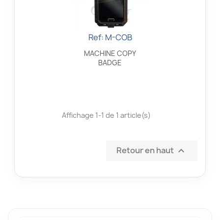
Ref: M-COB
Aperçu rapide

MACHINE COPY
BADGE
Affichage 1-1 de 1 article(s)
Retour en haut
