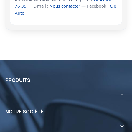
76 35
｜ E-mail :
Nous contacter
— Facebook :
Clé
Auto
PRODUITS

NOTRE SOCIÉTÉ
