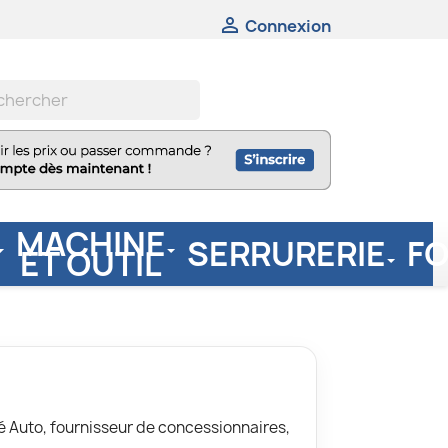

Connexion
MACHINE
SERRURERIE
F
ET OUTIL
 Auto, fournisseur de concessionnaires,