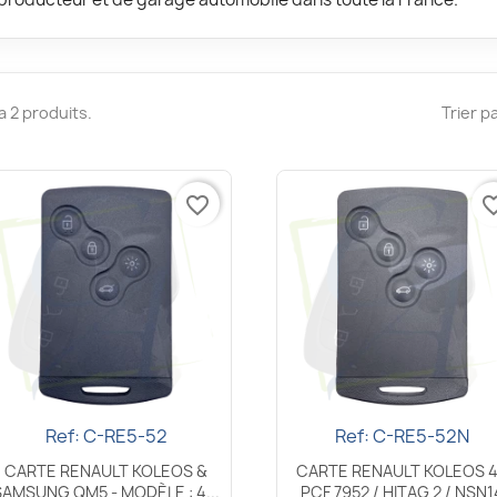
y a 2 produits.
Trier pa
favorite_border
favorite_
Ref: C-RE5-52
Ref: C-RE5-52N
Aperçu rapide
Aperçu rapide


CARTE RENAULT KOLEOS &
CARTE RENAULT KOLEOS 
SAMSUNG QM5 - MODÈLE : 4...
PCF 7952 / HITAG 2 / NSN1