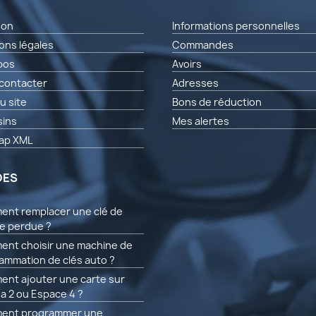
son
Informations personnelles
ons légales
Commandes
pos
Avoirs
contacter
Adresses
u site
Bons de réduction
ins
Mes alertes
ap XML
DES
nt remplacer une clé de
re perdue ?
nt choisir une machine de
ammation de clés auto ?
nt ajouter une carte sur
a 2 ou Espace 4 ?
ent programmer une