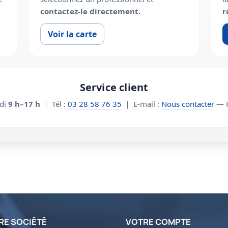
contactez-le directement.
r
Voir la carte
Service client
edi
9 h–17 h
｜ Tél :
03 28 58 76 35
｜ E-mail :
Nous contacter
— F
RE SOCIÉTÉ
VOTRE COMPTE