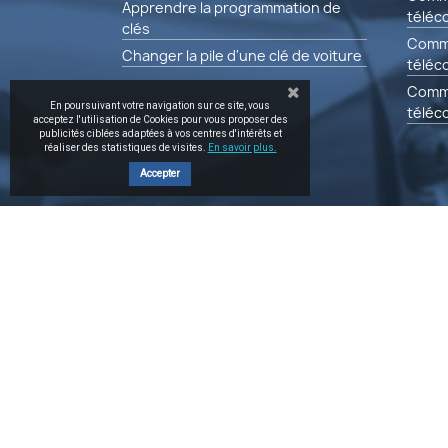
Apprendre la programmation de
téléc
clés
Comm
Changer la pile d'une clé de voiture
téléc
Comm
En poursuivant votre navigation sur ce site, vous
télé
acceptez l'utilisation de Cookies pour vous proposer des
publicités ciblées adaptées à vos centres d'intérêts et
réaliser des statistiques de visites.
En savoir plus.
Accepter