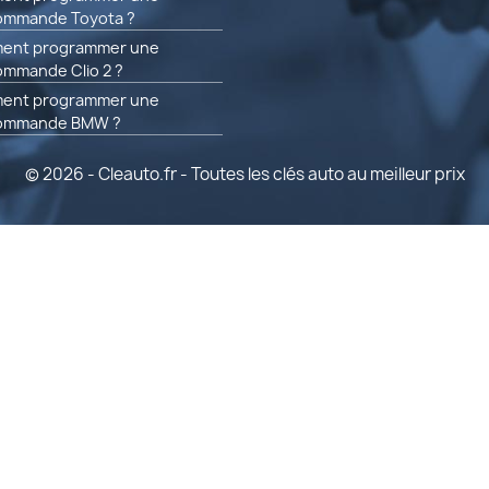
ommande Toyota ?
ent programmer une
ommande Clio 2 ?
ent programmer une
commande BMW ?
© 2026 - Cleauto.fr - Toutes les clés auto au meilleur prix