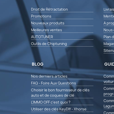
Droit de Rétractation
Livrai
Promotions
Menti
Nouveaux produits
A pro
Meilleures ventes
Nous 
AUTOTUNER
Plan d
Outils de Chiptuning
Magas
Sitem
BLOG
GUI
Nos derniers articles
Comme
voitu
FAQ - Foire Aux Questions
Comme
Choisir le bon fournisseur de clés
progr
auto et de coques de clé
Comme
L'IMMO OFF c'est quoi ?
Lagun
Utiliser des clés KeyDIY - Xhorse
Comm