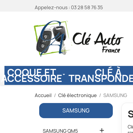
Appelez-nous :
03 28 58 76 35
COQUE ET
CLÉ À
ACCESSOIRE
TRANSPOND
Accueil
Clé électronique
SAMSUNG
SAMSUNG
Cl

SAMSUNG QM5
re