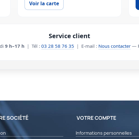
Voir la carte
Service client
edi
9 h–17 h
｜ Tél :
03 28 58 76 35
｜ E-mail :
Nous contacter
— F
RE SOCIÉTÉ
VOTRE COMPTE
son
Informations personnelles