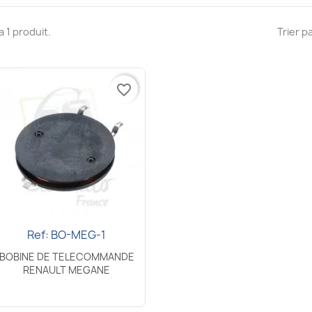
 a 1 produit.
Trier pa
favorite_border
Ref: BO-MEG-1
Aperçu rapide

BOBINE DE TELECOMMANDE
RENAULT MEGANE