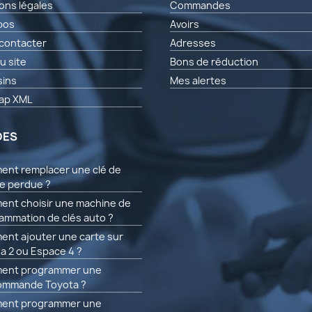
ons légales
Commandes
pos
Avoirs
contacter
Adresses
u site
Bons de réduction
ins
Mes alertes
ap XML
DES
nt remplacer une clé de
re perdue ?
nt choisir une machine de
ammation de clés auto ?
nt ajouter une carte sur
a 2 ou Espace 4 ?
ent programmer une
ommande Toyota ?
ent programmer une