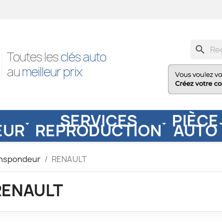
search
Toutes les
clés auto
au
meilleur prix
SERVICES
PIÈCE
EUR
REPRODUCTION
AUTO
anspondeur
RENAULT
RENAULT