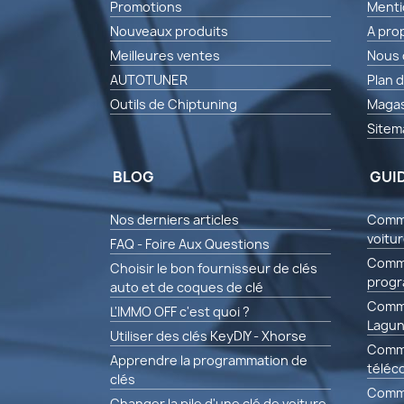
Promotions
Menti
Nouveaux produits
A pro
Meilleures ventes
Nous 
AUTOTUNER
Plan d
Outils de Chiptuning
Magas
Sitem
BLOG
GUI
Nos derniers articles
Comme
voitu
FAQ - Foire Aux Questions
Comme
Choisir le bon fournisseur de clés
progr
auto et de coques de clé
Comme
L'IMMO OFF c'est quoi ?
Lagun
Utiliser des clés KeyDIY - Xhorse
Comm
Apprendre la programmation de
téléc
clés
Comm
Changer la pile d'une clé de voiture