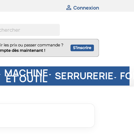

Connexion
MACHINE
SERRURERIE
FO
ET OUTIL