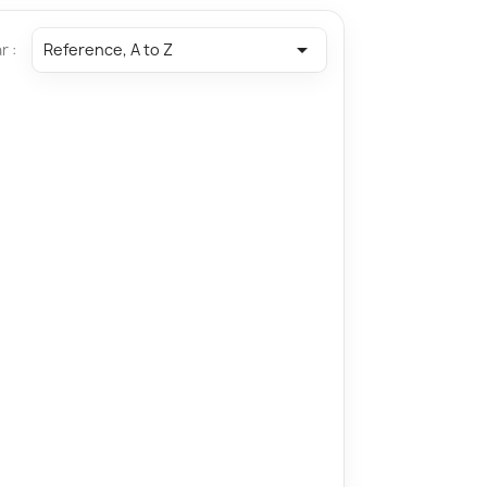

r :
Reference, A to Z