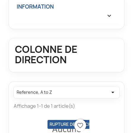
INFORMATION

COLONNE DE
DIRECTION

Reference, A to Z
Affichage 1-1 de 1 article(s)
RUPTURE DE STOCK
favorite_border