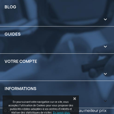
BLOG

GUIDES

VOTRE COMPTE

INFORMATIONS
keyboard_arrow_down
En poursuivant votre navigation sur ce site, vous
acceptez l'utilisation de Cookies pour vous proposer des
publicités ciblées adaptées à vos centres d'intérêts et
© 2026 - Cleauto.fr - Toutes les clés auto au meilleur prix
réaliser des statistiques de visites.
En savoir plus.