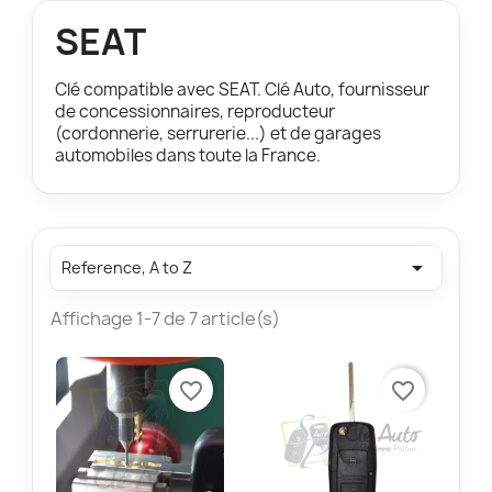
SEAT
Clé compatible avec SEAT. Clé Auto, fournisseur
de concessionnaires, reproducteur
(cordonnerie, serrurerie...) et de garages
automobiles dans toute la France.

Reference, A to Z
Affichage 1-7 de 7 article(s)
favorite_border
favorite_border