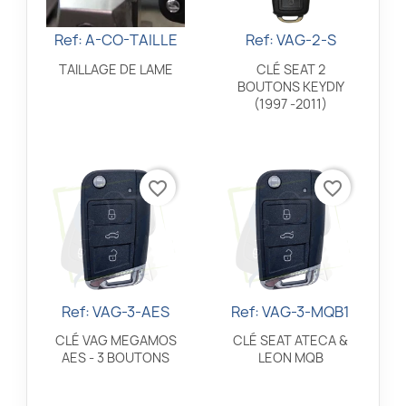
Ref: A-CO-TAILLE
Ref: VAG-2-S
Aperçu rapide
Aperçu rapide


TAILLAGE DE LAME
CLÉ SEAT 2
BOUTONS KEYDIY
(1997 -2011)
favorite_border
favorite_border
Ref: VAG-3-AES
Ref: VAG-3-MQB1
Aperçu rapide
Aperçu rapide


CLÉ VAG MEGAMOS
CLÉ SEAT ATECA &
AES - 3 BOUTONS
LEON MQB