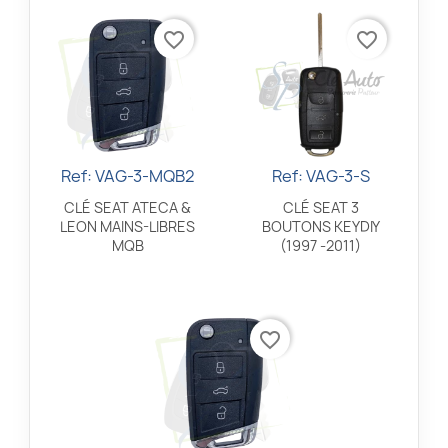
favorite_border
favorite_border
Ref: VAG-3-MQB2
Ref: VAG-3-S
Aperçu rapide
Aperçu rapide


CLÉ SEAT ATECA &
CLÉ SEAT 3
LEON MAINS-LIBRES
BOUTONS KEYDIY
MQB
(1997 -2011)
favorite_border