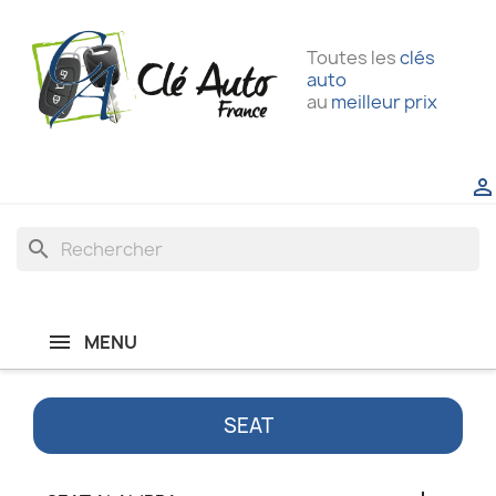
Toutes les
clés
auto
au
meilleur prix

search
MENU
SEAT