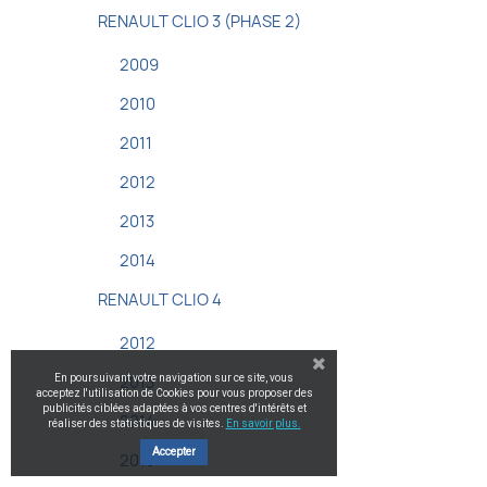
RENAULT CLIO 3 (PHASE 2)
2009
2010
2011
2012
2013
2014
RENAULT CLIO 4
2012
En poursuivant votre navigation sur ce site, vous
2013
acceptez l'utilisation de Cookies pour vous proposer des
publicités ciblées adaptées à vos centres d'intérêts et
2014
réaliser des statistiques de visites.
En savoir plus.
Accepter
2015