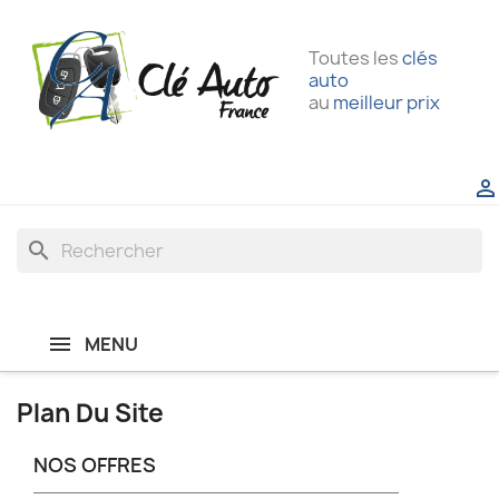
Toutes les
clés
auto
au
meilleur prix

search
MENU
Plan Du Site
NOS OFFRES