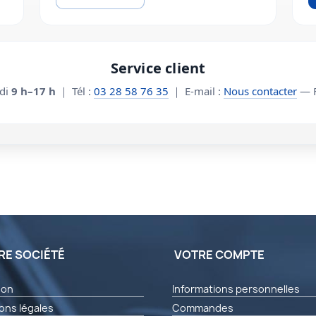
Service client
edi
9 h–17 h
｜ Tél :
03 28 58 76 35
｜ E-mail :
Nous contacter
— F
RE SOCIÉTÉ
VOTRE COMPTE
son
Informations personnelles
ons légales
Commandes