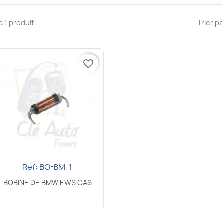
 a 1 produit.
Trier pa
favorite_border
Ref: BO-BM-1
Aperçu rapide

BOBINE DE BMW EWS CAS