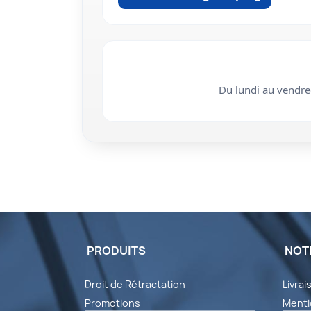
Du lundi au vendr
PRODUITS
NOT
Droit de Rétractation
Livrai
Promotions
Menti