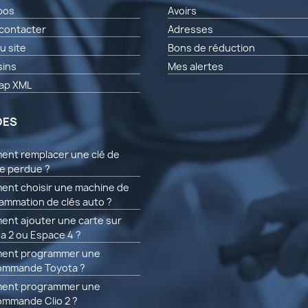
pos
Avoirs
contacter
Adresses
u site
Bons de réduction
ins
Mes alertes
ap XML
DES
nt remplacer une clé de
re perdue ?
nt choisir une machine de
ammation de clés auto ?
nt ajouter une carte sur
a 2 ou Espace 4 ?
ent programmer une
ommande Toyota ?
ent programmer une
ommande Clio 2 ?