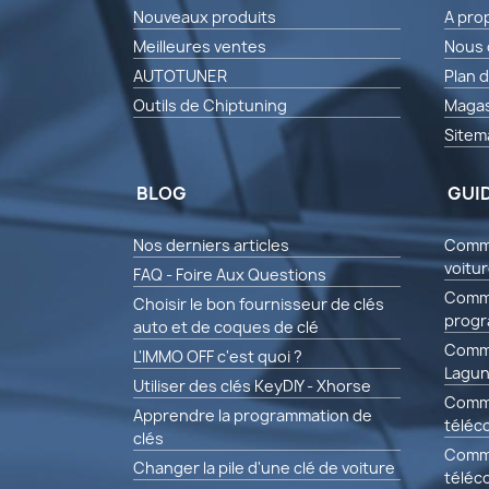
Nouveaux produits
A pro
Meilleures ventes
Nous 
AUTOTUNER
Plan d
Outils de Chiptuning
Magas
Sitem
BLOG
GUI
Nos derniers articles
Comme
voitu
FAQ - Foire Aux Questions
Comme
Choisir le bon fournisseur de clés
progr
auto et de coques de clé
Comme
L'IMMO OFF c'est quoi ?
Lagun
Utiliser des clés KeyDIY - Xhorse
Comm
Apprendre la programmation de
téléc
clés
Comm
Changer la pile d'une clé de voiture
téléc