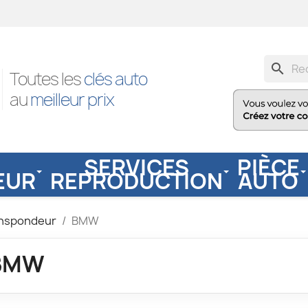
search
Toutes les
clés auto
au
meilleur prix
SERVICES
PIÈCE
EUR
REPRODUCTION
AUTO
anspondeur
BMW
BMW