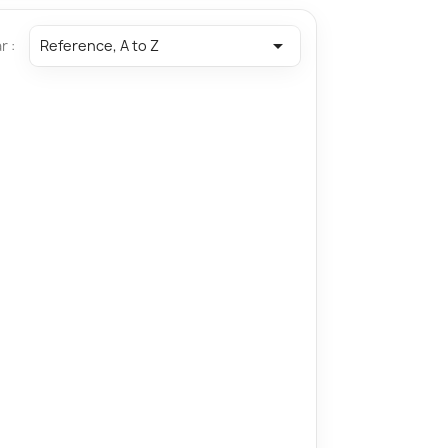

r :
Reference, A to Z