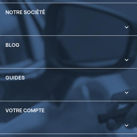
NOTRE SOCIÉTÉ

BLOG

GUIDES

VOTRE COMPTE
