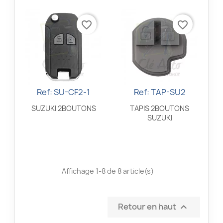
favorite_border
favorite_border
Ref: SU-CF2-1
Ref: TAP-SU2
Aperçu rapide
Aperçu rapide


SUZUKI 2BOUTONS
TAPIS 2BOUTONS
SUZUKI
Affichage 1-8 de 8 article(s)
Retour en haut
