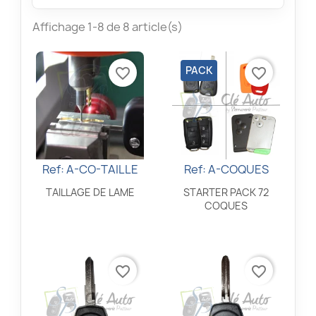
Affichage 1-8 de 8 article(s)
PACK
favorite_border
favorite_border
Ref: A-CO-TAILLE
Ref: A-COQUES
Aperçu rapide
Aperçu rapide


TAILLAGE DE LAME
STARTER PACK 72
COQUES
favorite_border
favorite_border