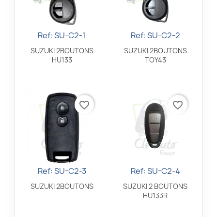
Ref: SU-C2-1
Ref: SU-C2-2
Aperçu rapide
Aperçu rapide


SUZUKI 2BOUTONS
SUZUKI 2BOUTONS
HU133
TOY43
favorite_border
favorite_border
Ref: SU-C2-3
Ref: SU-C2-4
Aperçu rapide
Aperçu rapide


SUZUKI 2BOUTONS
SUZUKI 2 BOUTONS
HU133R