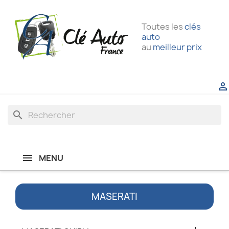
Toutes les
clés
auto
au
meilleur prix

search
MENU
MASERATI