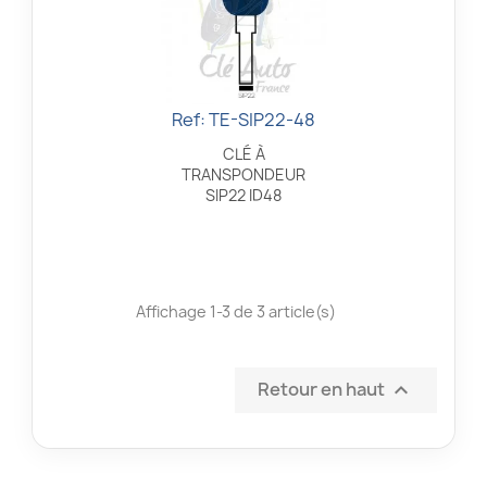
Ref: TE-SIP22-48
Aperçu rapide

CLÉ À
TRANSPONDEUR
SIP22 ID48
Affichage 1-3 de 3 article(s)
Retour en haut
