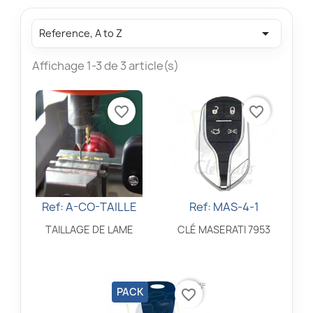

Reference, A to Z
Affichage 1-3 de 3 article(s)
favorite_border
favorite_border
Ref: A-CO-TAILLE
Ref: MAS-4-1
Aperçu rapide
Aperçu rapide


TAILLAGE DE LAME
CLÉ MASERATI 7953
PACK
favorite_border