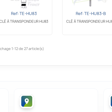
Ref: TE-HU83
Ref: TE-HU83-B
Aperçu rapide
Aperçu rapide


CLÉ À TRANSPONDEUR HU83
CLÉ À TRANSPONDEUR HU
ichage 1-12 de 27 article(s)