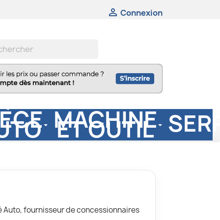

Connexion
IÈCE
MACHINE
SER
UTO
ET OUTIL
 Auto, fournisseur de concessionnaires