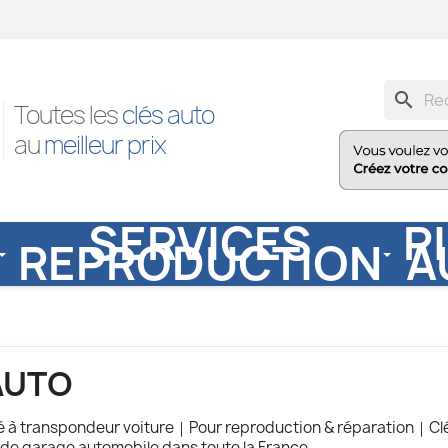
search
Toutes les
clés auto
au
meilleur prix
SERVICES
P
REPRODUCTION
A
AUTO
é à transpondeur voiture｜Pour reproduction & réparation｜Clé
 de garage automobile dans toute la France