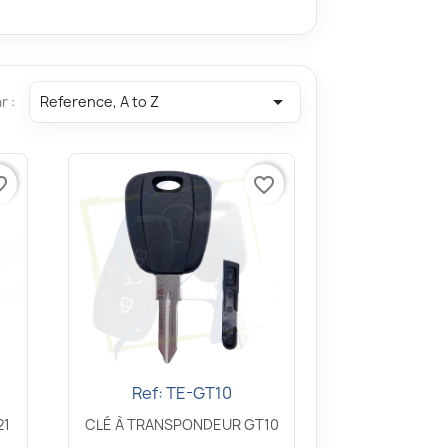

r :
Reference, A to Z
border
favorite_border
Ref: TE-GT10
Aperçu rapide

21
CLÉ À TRANSPONDEUR GT10