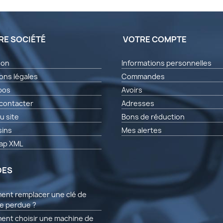
RE SOCIÉTÉ
VOTRE COMPTE
son
Informations personnelles
ons légales
Commandes
pos
Avoirs
contacter
Adresses
u site
Bons de réduction
ins
Mes alertes
ap XML
DES
nt remplacer une clé de
re perdue ?
nt choisir une machine de