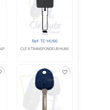
Ref: TE-HU66
Aperçu rapide

64P
CLÉ À TRANSPONDEUR HU66
border
favorite_border