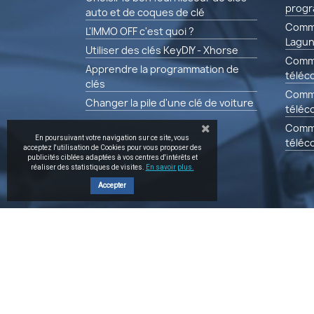
progr
auto et de coques de clé
Comme
L'IMMO OFF c'est quoi ?
Lagun
Utiliser des clés KeyDIY - Xhorse
Comm
Apprendre la programmation de
téléc
clés
Comm
Changer la pile d'une clé de voiture
téléc
Comm
En poursuivant votre navigation sur ce site, vous
télé
acceptez l'utilisation de Cookies pour vous proposer des
publicités ciblées adaptées à vos centres d'intérêts et
réaliser des statistiques de visites.
En savoir plus.
Accepter