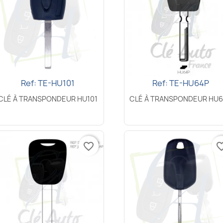
Ref: TE-HU101
Ref: TE-HU64P
Aperçu rapide
Aperçu rapide


CLÉ À TRANSPONDEUR HU101
CLÉ À TRANSPONDEUR HU
favorite_border
favorite_