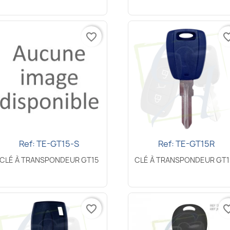
favorite_border
favorite_
Ref: TE-GT15-S
Ref: TE-GT15R
Aperçu rapide
Aperçu rapide


CLÉ À TRANSPONDEUR GT15
CLÉ À TRANSPONDEUR GT1
favorite_border
favorite_