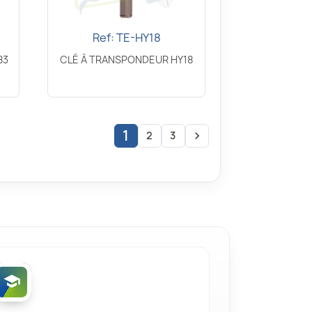
Ref: TE-HY18
Aperçu rapide

83
CLÉ À TRANSPONDEUR HY18
1
2
3
