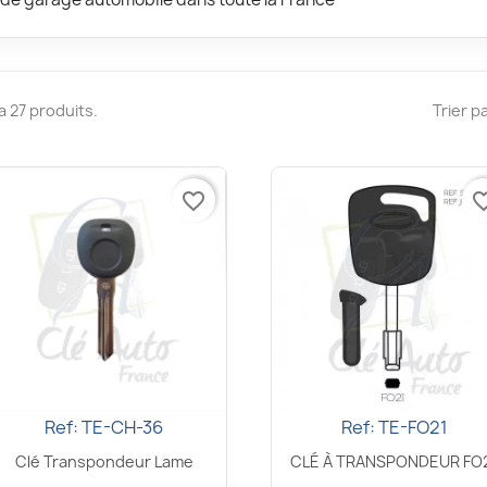
y a 27 produits.
Trier pa
favorite_border
favorite_
Ref: TE-CH-36
Ref: TE-FO21
Aperçu rapide
Aperçu rapide


Clé Transpondeur Lame
CLÉ À TRANSPONDEUR FO