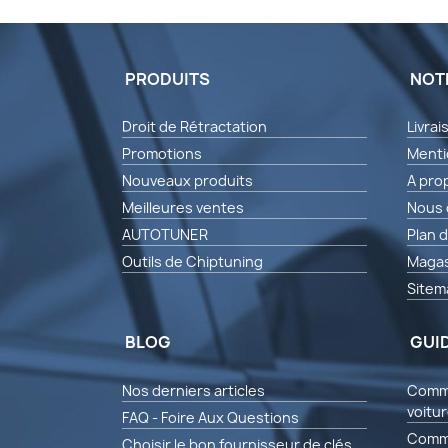
PRODUITS
NOT
Droit de Rétractation
Livrai
Promotions
Menti
Nouveaux produits
A pro
Meilleures ventes
Nous 
AUTOTUNER
Plan d
Outils de Chiptuning
Magas
Sitem
BLOG
GUI
Nos derniers articles
Comme
voitu
FAQ - Foire Aux Questions
Comme
Choisir le bon fournisseur de clés