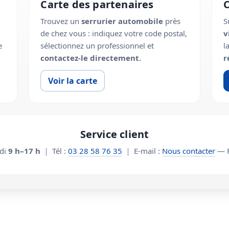
Carte des partenaires
Trouvez un
serrurier automobile
près
S
de chez vous : indiquez votre code postal,
v
e
sélectionnez un professionnel et
l
contactez-le directement.
r
Voir la carte
Service client
edi
9 h–17 h
｜ Tél :
03 28 58 76 35
｜ E-mail :
Nous contacter
— F