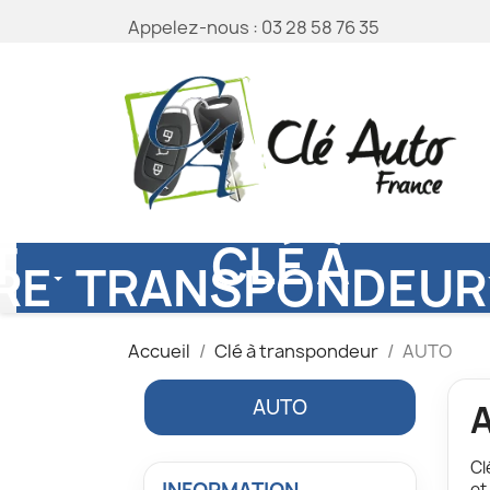
Appelez-nous :
03 28 58 76 35
T
CLÉ À
RE
TRANSPONDEUR
Accueil
Clé à transpondeur
AUTO
AUTO
Cl
et