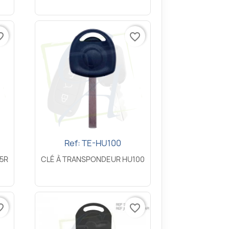
border
favorite_border
Ref: TE-HU100
Aperçu rapide

5R
CLÉ À TRANSPONDEUR HU100
border
favorite_border