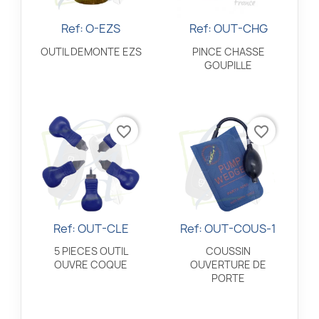
Ref: O-EZS
Ref: OUT-CHG
Aperçu rapide
Aperçu rapide


OUTIL DEMONTE EZS
PINCE CHASSE
GOUPILLE
favorite_border
favorite_border
Ref: OUT-CLE
Ref: OUT-COUS-1
Aperçu rapide
Aperçu rapide


5 PIECES OUTIL
COUSSIN
OUVRE COQUE
OUVERTURE DE
PORTE