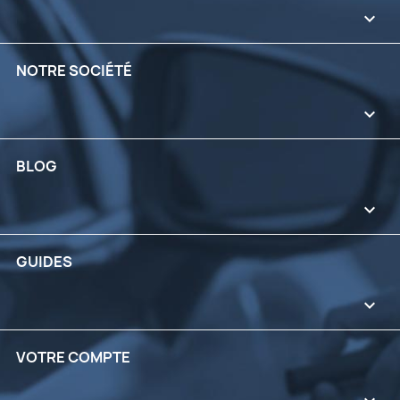

NOTRE SOCIÉTÉ

BLOG

GUIDES

VOTRE COMPTE