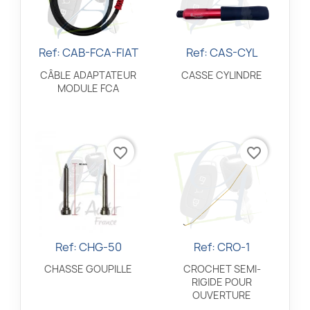
Ref: CAB-FCA-FIAT
Ref: CAS-CYL
Aperçu rapide
Aperçu rapide


CÂBLE ADAPTATEUR
CASSE CYLINDRE
MODULE FCA
favorite_border
favorite_border
Ref: CHG-50
Ref: CRO-1
Aperçu rapide
Aperçu rapide


CHASSE GOUPILLE
CROCHET SEMI-
RIGIDE POUR
OUVERTURE