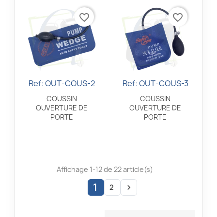
favorite_border
favorite_border
Ref: OUT-COUS-2
Ref: OUT-COUS-3
Aperçu rapide
Aperçu rapide


COUSSIN
COUSSIN
OUVERTURE DE
OUVERTURE DE
PORTE
PORTE
Affichage 1-12 de 22 article(s)
1
2
