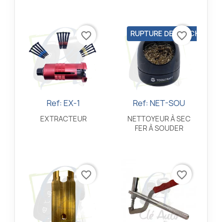
RUPTURE DE STOCK
favorite_border
favorite_border
Ref: EX-1
Ref: NET-SOU
Aperçu rapide
Aperçu rapide


EXTRACTEUR
NETTOYEUR À SEC
FER À SOUDER
favorite_border
favorite_border