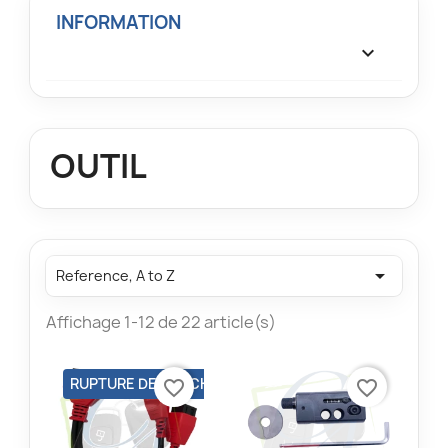
INFORMATION

OUTIL

Reference, A to Z
Affichage 1-12 de 22 article(s)
RUPTURE DE STOCK
favorite_border
favorite_border