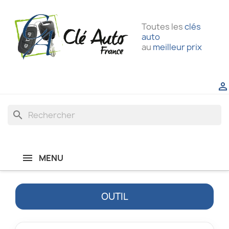
Toutes les
clés
auto
au
meilleur prix

search
MENU
OUTIL