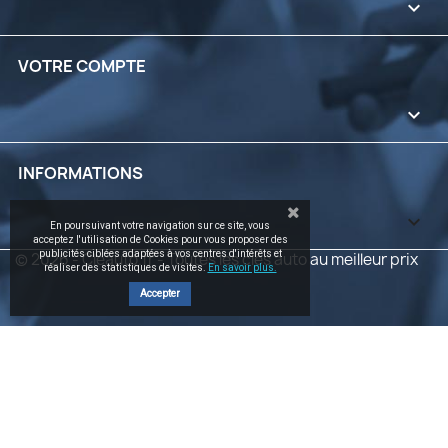

VOTRE COMPTE

INFORMATIONS
keyboard_arrow_down
En poursuivant votre navigation sur ce site, vous
acceptez l'utilisation de Cookies pour vous proposer des
publicités ciblées adaptées à vos centres d'intérêts et
© 2026 - Cleauto.fr - Toutes les clés auto au meilleur prix
réaliser des statistiques de visites.
En savoir plus.
Accepter