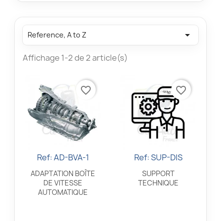

Reference, A to Z
Affichage 1-2 de 2 article(s)
favorite_border
favorite_border
Ref: AD-BVA-1
Ref: SUP-DIS
Aperçu rapide
Aperçu rapide


ADAPTATION BOÎTE
SUPPORT
DE VITESSE
TECHNIQUE
AUTOMATIQUE