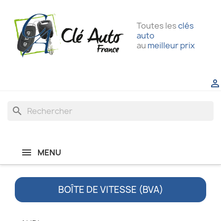
Toutes les
clés
auto
au
meilleur prix

search
MENU
BOÎTE DE VITESSE (BVA)