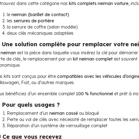
trouvez dans cette catégorie nos
kits complets neiman voiture
, inc
le
neiman (barillet de contact)
les
serrures de portière
la serrure de coffre (selon modèle)
deux clés mécaniques adaptées
 Une solution complète pour remplacer votre n
e
neiman
est la pièce dans laquelle vous insérez la clé pour démarrer
rte de clés, le remplacement par un
kit neiman complet
est souvent l
onomique.
s kits sont conçus pour être
compatibles avec les véhicules d’origine
lkswagen, Fiat, ou d'autres marques.
us bénéficiez d’un ensemble complet
100 % fonctionnel
et prêt à inst
 Pour quels usages ?
Remplacement d’un
neiman cassé
ou bloqué
Perte ou vol de clés avec nécessité de remplacer toutes les serr
Réparation d’un système de verrouillage complet
 Ce que vous recevez