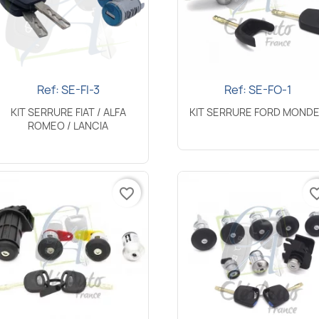
Ref: SE-FI-3
Ref: SE-FO-1
Aperçu rapide
Aperçu rapide


KIT SERRURE FIAT / ALFA
KIT SERRURE FORD MOND
ROMEO / LANCIA
favorite_border
favorite_