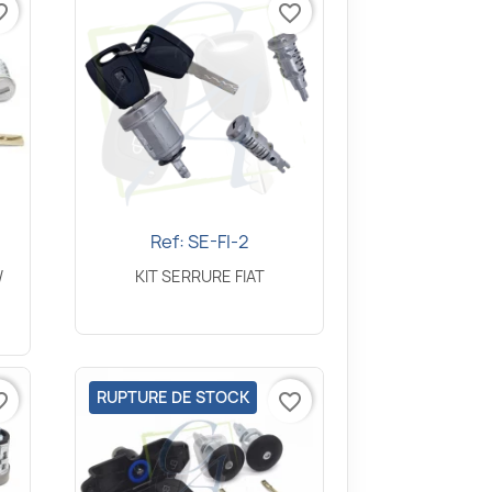
border
favorite_border
Ref: SE-FI-2
Aperçu rapide

/
KIT SERRURE FIAT
RUPTURE DE STOCK
border
favorite_border