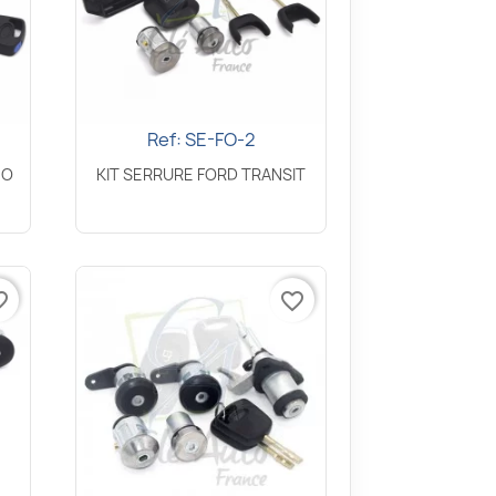
Ref: SE-FO-2
Aperçu rapide

EO
KIT SERRURE FORD TRANSIT
border
favorite_border