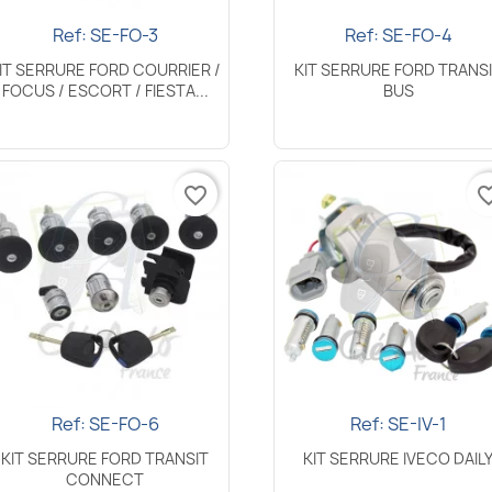
Ref: SE-FO-3
Ref: SE-FO-4
Aperçu rapide
Aperçu rapide


IT SERRURE FORD COURRIER /
KIT SERRURE FORD TRANS
FOCUS / ESCORT / FIESTA...
BUS
favorite_border
favorite_
Ref: SE-FO-6
Ref: SE-IV-1
Aperçu rapide
Aperçu rapide


KIT SERRURE FORD TRANSIT
KIT SERRURE IVECO DAIL
CONNECT