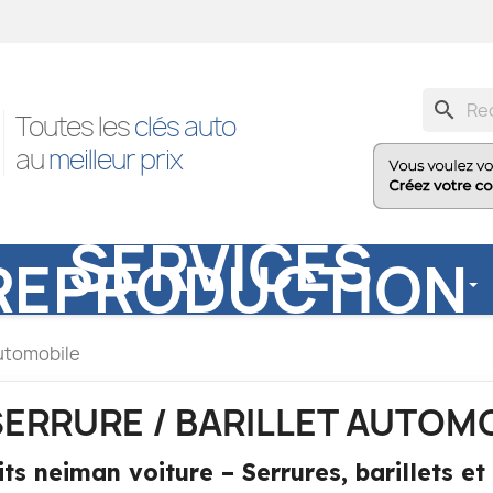
search
Toutes les
clés auto
au
meilleur prix
SERVICES
REPRODUCTION
automobile
SERRURE / BARILLET AUTOM
its neiman voiture – Serrures, barillets et