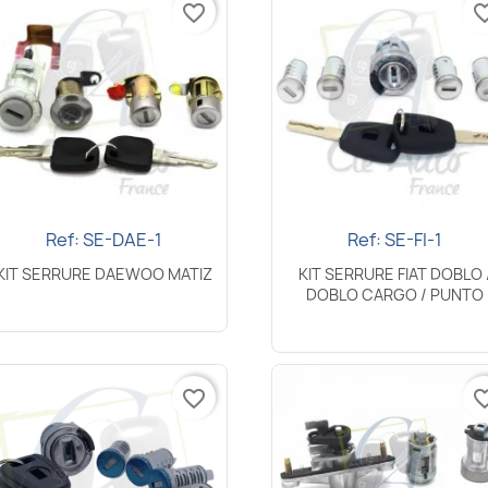
favorite_border
favorite_
Ref: SE-DAE-1
Ref: SE-FI-1
Aperçu rapide
Aperçu rapide


KIT SERRURE DAEWOO MATIZ
KIT SERRURE FIAT DOBLO 
DOBLO CARGO / PUNTO
favorite_border
favorite_