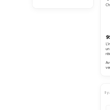
Ch
🛠
L’
un
réi
Av
ver
Il 