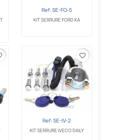
Ref: SE-FO-5
Aperçu rapide

IT
KIT SERRURE FORD KA
border
favorite_border
Ref: SE-IV-2
Aperçu rapide

Y
KIT SERRURE IVECO DAILY