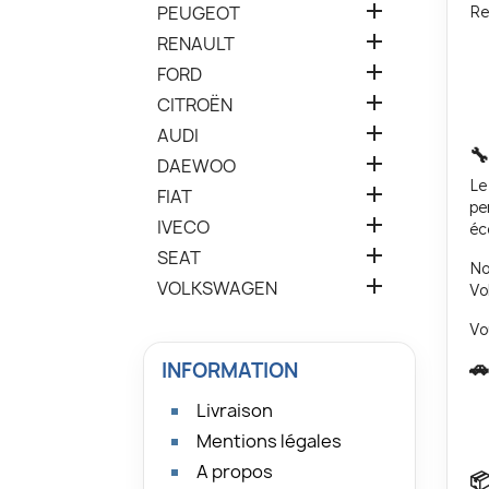

PEUGEOT
Re

RENAULT

FORD

CITROËN

AUDI


DAEWOO
L

FIAT
pe

IVECO
éc

SEAT
No

VOLKSWAGEN
Vo
Vo

INFORMATION
Livraison
Mentions légales
A propos
