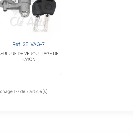
Ref: SE-VAG-7
Aperçu rapide

SERRURE DE VEROUILLAGE DE
HAYON
ichage 1-7 de 7 article(s)