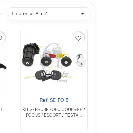

r :
Reference, A to Z
border
favorite_border
Ref: SE-FO-3
Aperçu rapide

IT
KIT SERRURE FORD COURRIER /
FOCUS / ESCORT / FIESTA...