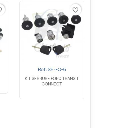
border
favorite_border
Ref: SE-FO-6
Aperçu rapide

KIT SERRURE FORD TRANSIT
CONNECT