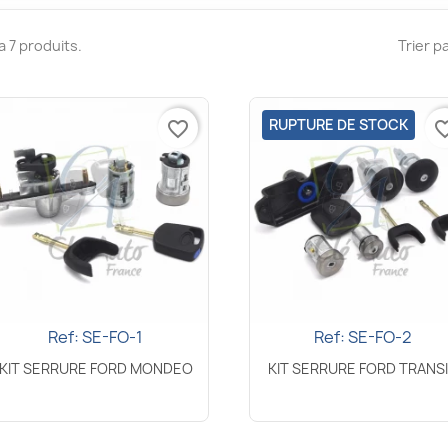
y a 7 produits.
Trier pa
RUPTURE DE STOCK
favorite_border
favorite_
Ref: SE-FO-1
Ref: SE-FO-2
Aperçu rapide
Aperçu rapide


KIT SERRURE FORD MONDEO
KIT SERRURE FORD TRANS