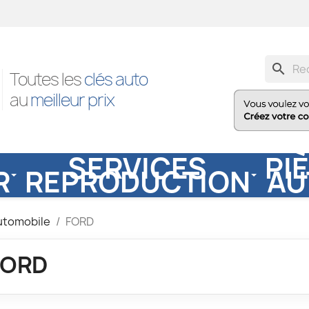
search
Toutes les
clés auto
au
meilleur prix
SERVICES
PI
R
REPRODUCTION
AU
automobile
FORD
FORD