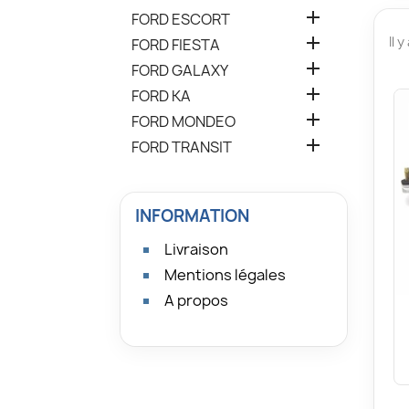

FORD ESCORT

Il 
FORD FIESTA

FORD GALAXY

FORD KA

FORD MONDEO

FORD TRANSIT
INFORMATION
Livraison
Mentions légales
A propos