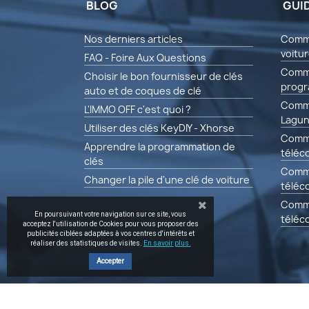
BLOG
GUI
Nos derniers articles
Comme
voitu
FAQ - Foire Aux Questions
Comme
Choisir le bon fournisseur de clés
progr
auto et de coques de clé
Comme
L'IMMO OFF c'est quoi ?
Lagun
Utiliser des clés KeyDIY - Xhorse
Comm
Apprendre la programmation de
téléc
clés
Comm
Changer la pile d'une clé de voiture
téléc
Comm
En poursuivant votre navigation sur ce site, vous
télé
acceptez l'utilisation de Cookies pour vous proposer des
publicités ciblées adaptées à vos centres d'intérêts et
réaliser des statistiques de visites.
En savoir plus.
Accepter