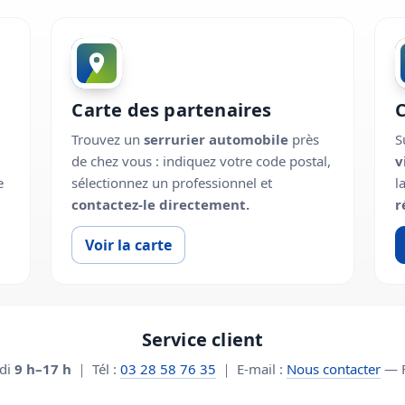
Carte des partenaires
Trouvez un
serrurier automobile
près
S
de chez vous : indiquez votre code postal,
v
e
sélectionnez un professionnel et
l
contactez-le directement.
r
Voir la carte
Service client
edi
9 h–17 h
｜ Tél :
03 28 58 76 35
｜ E-mail :
Nous contacter
— F