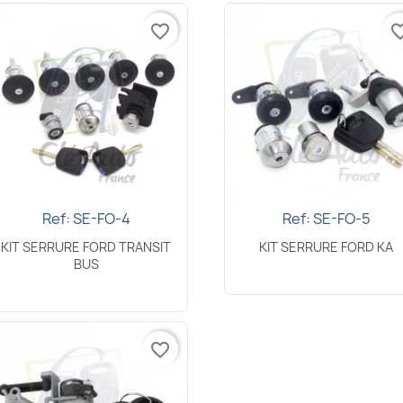
favorite_border
favorite_
Ref: SE-FO-4
Ref: SE-FO-5
Aperçu rapide
Aperçu rapide


KIT SERRURE FORD TRANSIT
KIT SERRURE FORD KA
BUS
favorite_border