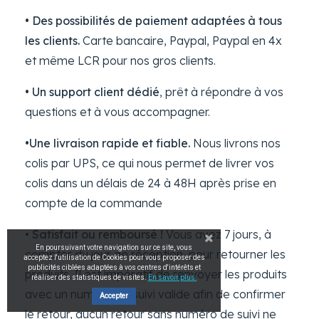
• Des possibilités de paiement adaptées à tous
les clients.
Carte bancaire, Paypal, Paypal en 4x
et même LCR pour nos gros clients.
• Un support client dédié
, prêt à répondre à vos
questions et à vous accompagner.
•Une livraison rapide et fiable.
Nous livrons nos
colis par UPS, ce qui nous permet de livrer vos
colis dans un délais de 24 à 48H après prise en
compte de la commande
•
Satisfait ou remboursé !
Vous avez 7 jours, à
En poursuivant votre navigation sur ce site, vous
compter du jour de réception, pour retourner les
acceptez l'utilisation de Cookies pour vous proposer des
publicités ciblées adaptées à vos centres d'intérêts et
produits. Il est impératif de renvoyer les produits
réaliser des statistiques de visites.
En savoir plus.
avec un numéro de suivi valide afin de confirmer
Accepter
le retour, aucun retour sans numéro de suivi ne