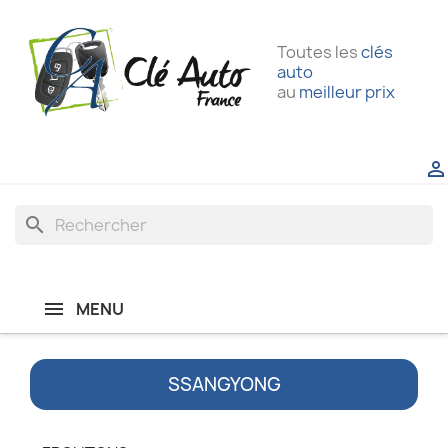
Toutes les
clés
auto
au
meilleur prix

search
MENU
SSANGYONG