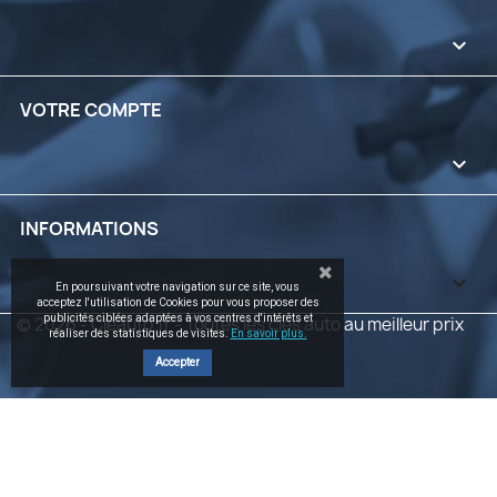

VOTRE COMPTE

INFORMATIONS
keyboard_arrow_down
En poursuivant votre navigation sur ce site, vous
acceptez l'utilisation de Cookies pour vous proposer des
publicités ciblées adaptées à vos centres d'intérêts et
© 2026 - Cleauto.fr - Toutes les clés auto au meilleur prix
réaliser des statistiques de visites.
En savoir plus.
Accepter