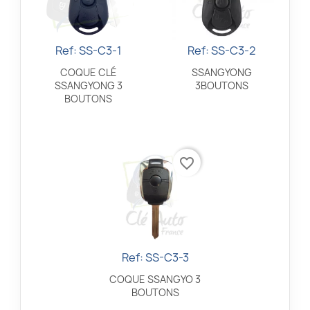
Ref: SS-C3-1
Ref: SS-C3-2
Aperçu rapide
Aperçu rapide


COQUE CLÉ
SSANGYONG
SSANGYONG 3
3BOUTONS
BOUTONS
favorite_border
Ref: SS-C3-3
Aperçu rapide

COQUE SSANGYO 3
BOUTONS