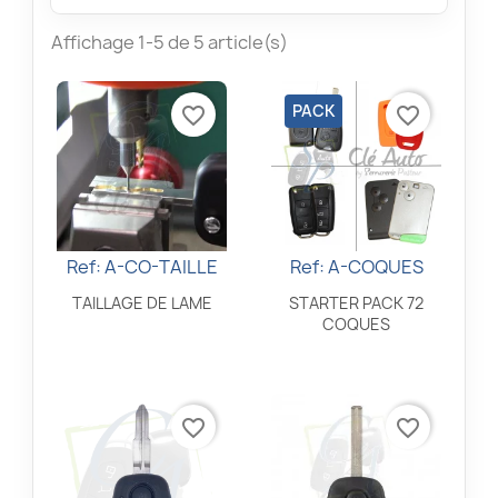
Affichage 1-5 de 5 article(s)
PACK
favorite_border
favorite_border
Ref: A-CO-TAILLE
Ref: A-COQUES
Aperçu rapide
Aperçu rapide


TAILLAGE DE LAME
STARTER PACK 72
COQUES
favorite_border
favorite_border