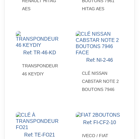
RENAULT HITAG
BOUTONS 7961
AES
HITAG AES
Ref: TR-46-KD

Aperçu rapide
Ref: NI-2-46

Aperçu rapide
TRANSPONDEUR
CLÉ NISSAN
46 KEYDIY
CABSTAR NOTE 2
BOUTONS 7946
Ref: FI-CF2-10

Aperçu rapide
Ref: TE-FO21

IVECO / FIAT
Aperçu rapide