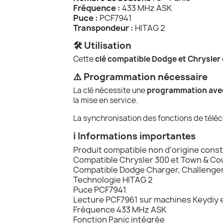
Fréquence :
433 MHz ASK
Puce :
PCF7941
Transpondeur :
HITAG 2
🛠️ Utilisation
Cette
clé compatible Dodge et Chrysler
⚠️ Programmation nécessaire
La clé nécessite une
programmation avec 
la mise en service.
La synchronisation des fonctions de tél
ℹ️ Informations importantes
Produit compatible non d’origine cons
Compatible Chrysler 300 et Town & Co
Compatible Dodge Charger, Challenger
Technologie HITAG 2
Puce PCF7941
Lecture PCF7961 sur machines Keydiy 
Fréquence 433 MHz ASK
Fonction Panic intégrée