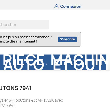

Connexion
PIÈCE
MACHIN
AUTO
ET OUTI
UTONS 7941
rysler 3+1 boutons 433MHz ASK avec
 PCF7941.