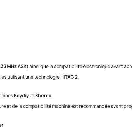
433 MHz ASK
) ainsi que la compatibilité électronique avant ach
es utilisant une technologie
HITAG 2
.
achines
Keydiy
et
Xhorse
.
cture et de la compatibilité machine est recommandée avant p
er