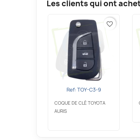
Les clients qui ont ache
favorite_border
Ref: TOY-C3-9
Aperçu rapide

COQUE DE CLÉ TOYOTA
AURIS