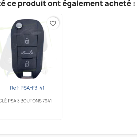
té ce produit ont également acheté :
favorite_border
Ref: PSA-F3-41
Aperçu rapide

CLÉ PSA 3 BOUTONS 7941