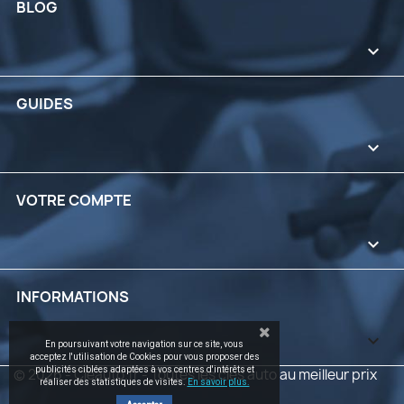
BLOG

GUIDES

VOTRE COMPTE

INFORMATIONS
keyboard_arrow_down
En poursuivant votre navigation sur ce site, vous
acceptez l'utilisation de Cookies pour vous proposer des
publicités ciblées adaptées à vos centres d'intérêts et
© 2026 - Cleauto.fr - Toutes les clés auto au meilleur prix
réaliser des statistiques de visites.
En savoir plus.