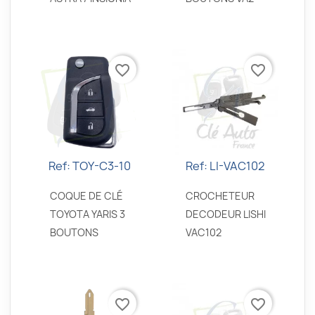
favorite_border
favorite_border
Ref: TOY-C3-10
Ref: LI-VAC102
Aperçu rapide
Aperçu rapide


COQUE DE CLÉ
CROCHETEUR
TOYOTA YARIS 3
DECODEUR LISHI
BOUTONS
VAC102
favorite_border
favorite_border