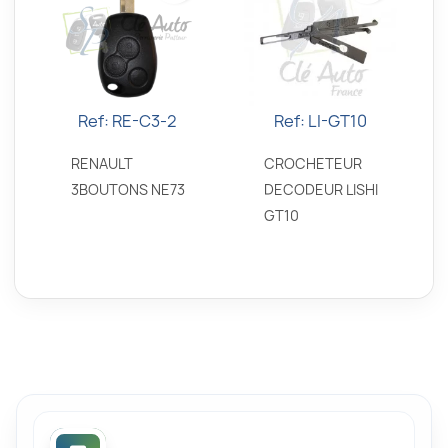
Ref: RE-C3-2
Ref: LI-GT10
Aperçu rapide
Aperçu rapide


RENAULT
CROCHETEUR
3BOUTONS NE73
DECODEUR LISHI
GT10