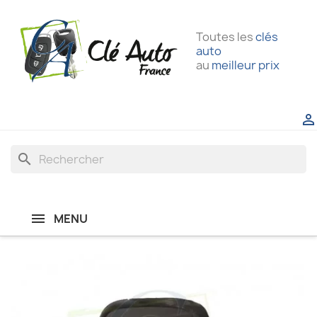
Toutes les
clés
auto
au
meilleur prix

search
MENU