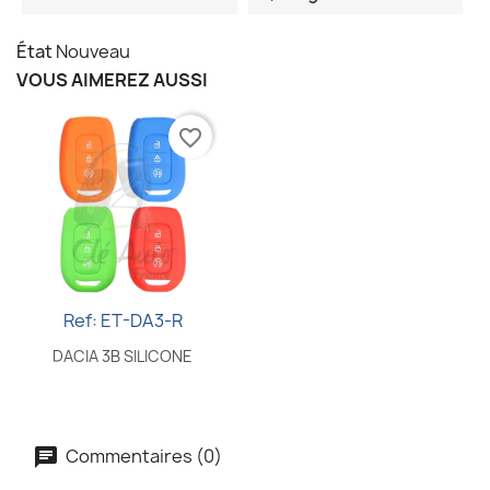
État
Nouveau
VOUS AIMEREZ AUSSI
favorite_border
Ref: ET-DA3-R
Aperçu rapide

DACIA 3B SILICONE
Commentaires (0)