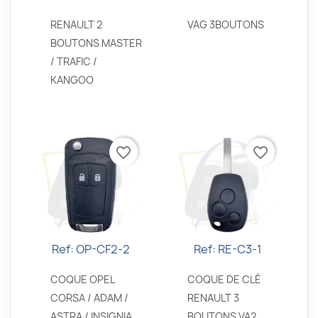
RENAULT 2
VAG 3BOUTONS
BOUTONS MASTER
/ TRAFIC /
KANGOO
favorite_border
favorite_border
Ref: OP-CF2-2
Ref: RE-C3-1
Aperçu rapide
Aperçu rapide


COQUE OPEL
COQUE DE CLÉ
CORSA / ADAM /
RENAULT 3
ASTRA / INSIGNIA
BOUTONS VA2