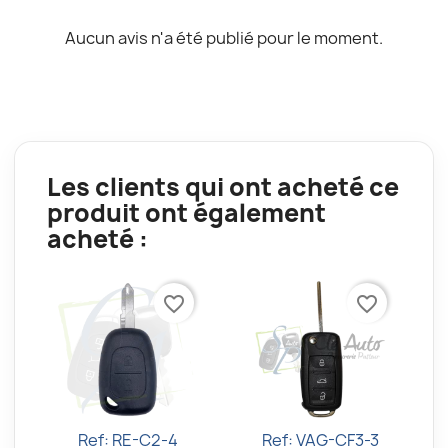
Aucun avis n'a été publié pour le moment.
Les clients qui ont acheté ce
produit ont également
acheté :
favorite_border
favorite_border
Ref: RE-C2-4
Ref: VAG-CF3-3
Aperçu rapide
Aperçu rapide

