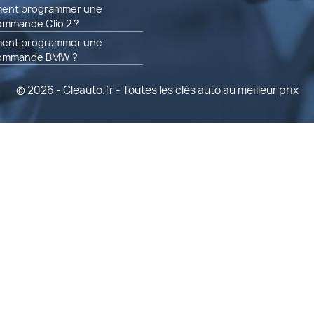
ent programmer une
ommande Clio 2 ?
ent programmer une
commande BMW ?
© 2026 - Cleauto.fr - Toutes les clés auto au meilleur prix