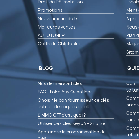
Droit de Rétractation
Livrai
Promotions
Menti
Nouveaux produits
A pro
Meilleures ventes
Nous 
AUTOTUNER
Plan d
Outils de Chiptuning
Magas
Sitem
BLOG
GUI
Nos derniers articles
Comme
voitu
FAQ - Foire Aux Questions
Comme
Choisir le bon fournisseur de clés
progr
auto et de coques de clé
Comme
L'IMMO OFF c'est quoi ?
Lagun
Utiliser des clés KeyDIY - Xhorse
Comm
Apprendre la programmation de
téléc
clés