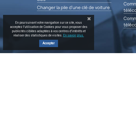
Comm
Changer la pile d'une clé de voiture
téléc
Comm
En poursuivant votre navigation sur ce site, vous
télé
acceptez l'utilisation de Cookies pour vous proposer des
publicités ciblées adaptées à vos centres d'intérêts et
réaliser des statistiques de visites.
En savoir plus.
Accepter