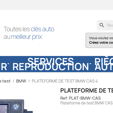
search
Toutes les
clés auto
au
meilleur prix
SERVICES
PIÈ
UR
REPRODUCTION
AU
e test
BMW
PLATEFORME DE TEST BMW CAS 4
PLATEFORME DE T
Ref: PLAT-BMW-CAS
Plateforme de test BMW CA