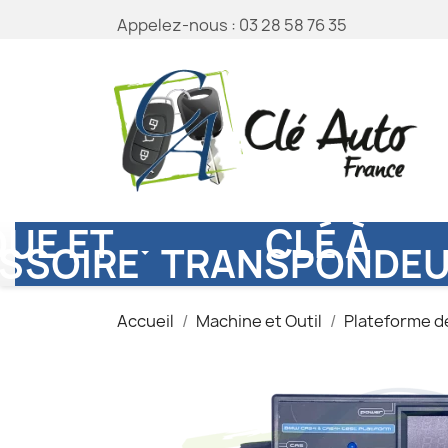
Appelez-nous :
03 28 58 76 35
UE ET
CLÉ À
SSOIRE
TRANSPONDE
Accueil
Machine et Outil
Plateforme d