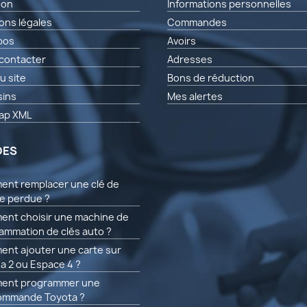
son
Informations personnelles
ons légales
Commandes
pos
Avoirs
contacter
Adresses
u site
Bons de réduction
ins
Mes alertes
ap XML
DES
nt remplacer une clé de
re perdue ?
nt choisir une machine de
ammation de clés auto ?
nt ajouter une carte sur
a 2 ou Espace 4 ?
ent programmer une
ommande Toyota ?