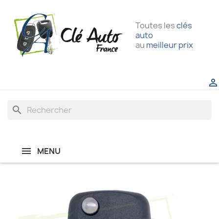
Toutes les
clés
auto
au
meilleur prix

search
MENU