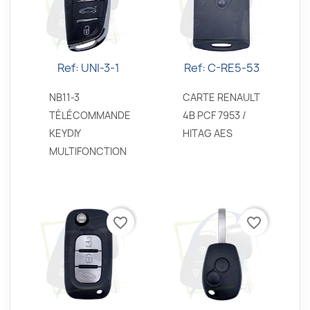
Ref: UNI-3-1
Ref: C-RE5-53
Aperçu rapide
Aperçu rapide


NB11-3
CARTE RENAULT
TÉLÉCOMMANDE
4B PCF 7953 /
KEYDIY
HITAG AES
MULTIFONCTION
favorite_border
favorite_border