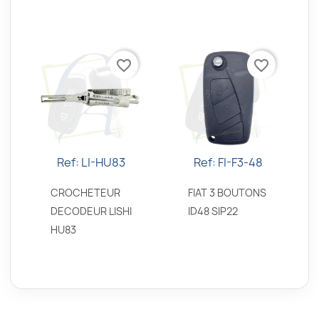
favorite_border
favorite_border
Ref: LI-HU83
Ref: FI-F3-48
Aperçu rapide
Aperçu rapide


CROCHETEUR
FIAT 3 BOUTONS
DECODEUR LISHI
ID48 SIP22
HU83