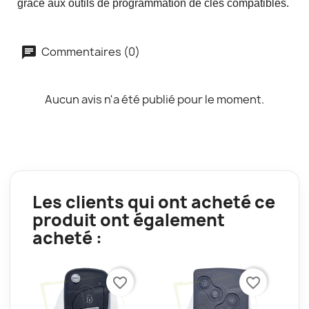
grâce aux outils de programmation de clés compatibles.
Commentaires (0)
Aucun avis n'a été publié pour le moment.
Les clients qui ont acheté ce
produit ont également
acheté :
favorite_border
favorite_border