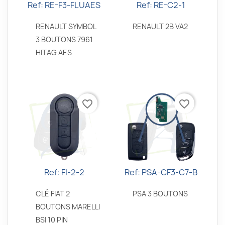
Ref: RE-F3-FLUAES
Ref: RE-C2-1
Aperçu rapide
Aperçu rapide


RENAULT SYMBOL
RENAULT 2B VA2
3 BOUTONS 7961
HITAG AES
favorite_border
favorite_border
Ref: FI-2-2
Ref: PSA-CF3-C7-B
Aperçu rapide
Aperçu rapide


CLÉ FIAT 2
PSA 3 BOUTONS
BOUTONS MARELLI
BSI 10 PIN