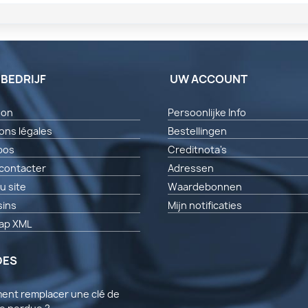
 BEDRIJF
UW ACCOUNT
son
Persoonlijke Info
ons légales
Bestellingen
pos
Creditnota's
contacter
Adressen
u site
Waardebonnen
ins
Mijn notificaties
ap XML
DES
nt remplacer une clé de