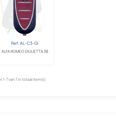
Ref: AL-C3-GI
Snel bekijken

ALFA ROMEO GIULIETTA 3B
m 1-7 van 7 in totaal item(s)