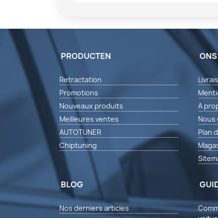
PRODUCTEN
ONS
Retractation
Livrai
Promotions
Menti
Nouveaux produits
A pro
Meilleures ventes
Nous 
AUTOTUNER
Plan d
Chiptuning
Magas
Sitem
BLOG
GUI
Nos derniers articles
Comme