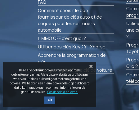
voitu
FAQ
Comme
Comment choisir le bon
progr
fournisseur de clés auto et de
coques pour les serruriers
Utili
automobile
une c
?
L'IMMO OFF c'est quoi ?
Progr
Utiliser des clés KeyDIY - Xhorse
Toyot
Apprendre la programmation de
Progr
clés
Clio 2
Changer la pile d'une clé de voiture
Deze site gebruikt cookies voor een optimale
Comm
gebruikerservaring. Als u onze website gebruikt gaan
we ervan uit dat u akkoord gaat met ons gebruik van
télé
cookies. We hebben een nieuw cookiebeleid gepubliceerd
dat u kunt raadplegen voor meer informatie over de
gebruikte cookies.
Cookiebeleid nalezen.
Ok