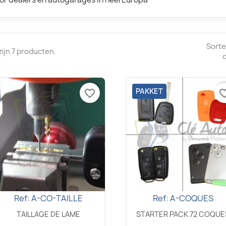
Sorte
zijn 7 producten.
PAKKET
favorite_border
favorite_
Ref: A-CO-TAILLE
Ref: A-COQUES
Snel bekijken
Snel bekijken


TAILLAGE DE LAME
STARTER PACK 72 COQUE