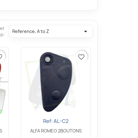
er

Reference, A to Z
op:
border
favorite_border
Ref: AL-C2
Snel bekijken

S
ALFA ROMEO 2BOUTONS