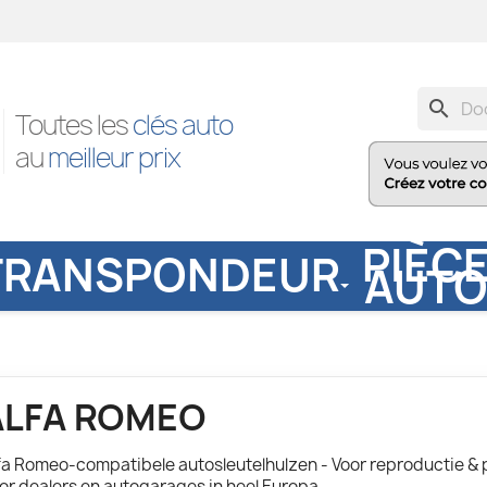
search
Toutes les
clés auto
au
meilleur prix
PIÈC
TRANSPONDEUR
AUT
ALFA ROMEO
fa Romeo-compatibele autosleutelhulzen - Voor reproductie & 
or dealers en autogarages in heel Europa