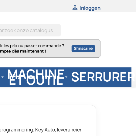

Inloggen
E
MACHINE
SERRURER
O
ET OUTIL
programmering. Key Auto, leverancier