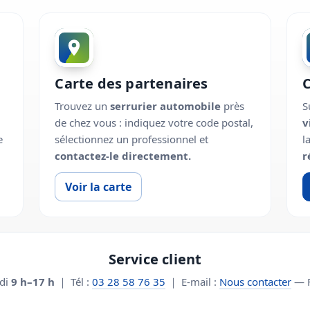
Carte des partenaires
Trouvez un
serrurier automobile
près
S
de chez vous : indiquez votre code postal,
v
e
sélectionnez un professionnel et
l
contactez-le directement.
r
Voir la carte
Service client
edi
9 h–17 h
｜ Tél :
03 28 58 76 35
｜ E-mail :
Nous contacter
— F