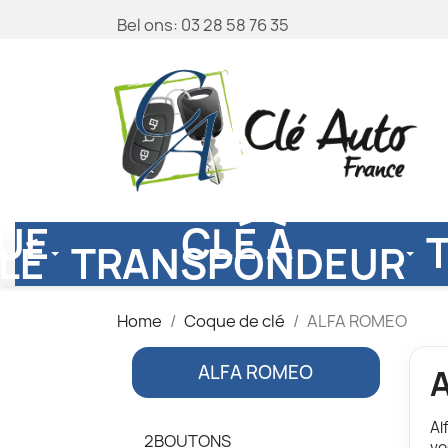
Bel ons:
03 28 58 76 35
UE
CLÉ À
LÉ
TRANSPONDEUR
Home
Coque de clé
ALFA ROMEO
ALFA ROMEO
Al
2BOUTONS
vo