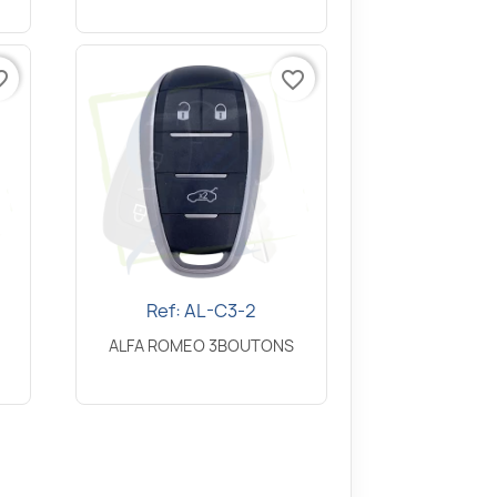
border
favorite_border
Ref: AL-C3-2
Snel bekijken

ALFA ROMEO 3BOUTONS