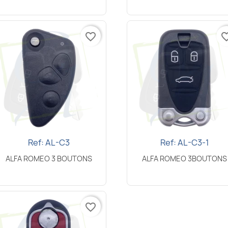
favorite_border
favorite_
Ref: AL-C3
Ref: AL-C3-1
Snel bekijken
Snel bekijken


ALFA ROMEO 3 BOUTONS
ALFA ROMEO 3BOUTONS
favorite_border